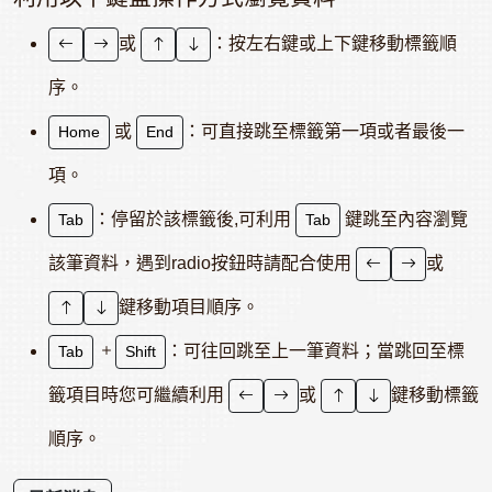
或
：按左右鍵或上下鍵移動標籤順
序。
或
：可直接跳至標籤第一項或者最後一
Home
End
項。
：停留於該標籤後,可利用
鍵跳至內容瀏覽
Tab
Tab
該筆資料，遇到radio按鈕時請配合使用
或
鍵移動項目順序。
：可往回跳至上一筆資料；當跳回至標
Tab
Shift
籤項目時您可繼續利用
或
鍵移動標籤
順序。