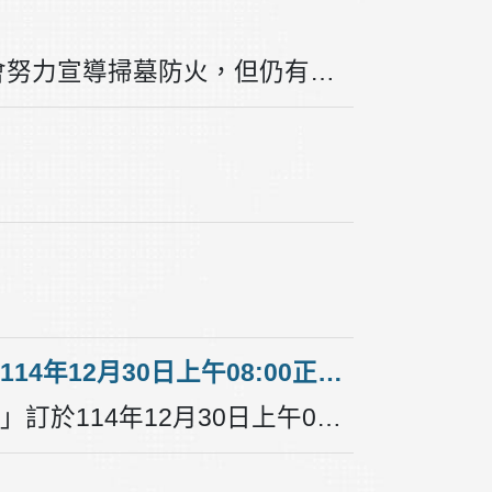
🔥 【守護思念，不留火煙」】每年清明節前後，市府都會努力宣導掃墓防火，但仍有民眾掃墓後未撲滅火種即離開，進而引發火災。因此再次提醒大家，掃墓時務必牢記 「4不1要」口訣： 不任意燒雜草 不燃燒紙錢 不隨意丟菸蒂 不燃放爆竹煙火 垃圾要帶走💖清明緬懷先人之際，愛護我們的祖先，也請一起守護山林與環境安全，留下美好環境，讓祖先安心。
《重要公告》「高雄市殯葬管理處殯葬資訊服務網」訂於114年12月30日上午08:00正式上線啟用。
本處新殯葬資訊系統「高雄市殯葬管理處殯葬資訊服務網」訂於114年12月30日上午08:00正式上線啟用，屆時舊系統「殯儀館、火化場便民E化服務網」將下線停用。114年12月29日20:00～12月30日08:00為新舊系統移轉作業，屆時將暫停系統服務，造成不便，尚請見諒。「高雄市殯葬管理處殯葬資訊服務網」網址為https://funeral.kcg.gov.tw/Kcgwebsite/Frontend/Default.aspx，將於114年12月30日上午08:00開放使用，請民眾多加利用。