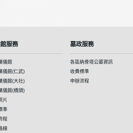
儀館服務
墓政服務
殯儀館
各區納骨塔公墓資訊
殯儀館(仁武)
收費標準
殯儀館(大社)
申辦流程
殯儀館(橋頭)
照片
標準
流程
路線